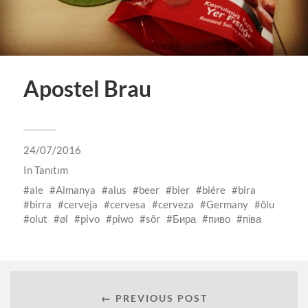
Apostel Brau
24/07/2016
In
Tanıtım
ale
Almanya
alus
beer
bier
biére
bira
birra
cerveja
cervesa
cerveza
Germany
õlu
olut
øl
pivo
piwo
sör
Бира
пиво
піва
← PREVIOUS POST