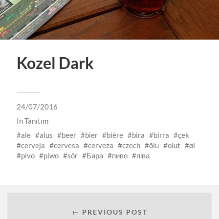
Kozel Dark
24/07/2016
In
Tanıtım
ale
alus
beer
bier
biére
bira
birra
çek
cerveja
cervesa
cerveza
czech
õlu
olut
øl
pivo
piwo
sör
Бира
пиво
піва
← PREVIOUS POST