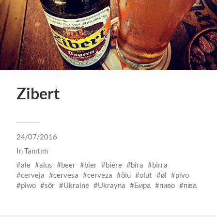
Zibert
24/07/2016
In
Tanıtım
ale
alus
beer
bier
biére
bira
birra
cerveja
cervesa
cerveza
õlu
olut
øl
pivo
piwo
sör
Ukraine
Ukrayna
Бира
пиво
піва