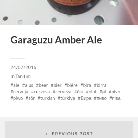
Garaguzu Amber Ale
24/07/2016
In
Tanıtım
ale
alus
beer
bier
biére
bira
birra
cerveja
cervesa
cerveza
õlu
olut
øl
pivo
piwo
sör
turkish
türkiye
Бира
пиво
піва
← PREVIOUS POST