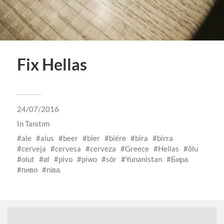
Fix Hellas
24/07/2016
In
Tanıtım
ale
alus
beer
bier
biére
bira
birra
cerveja
cervesa
cerveza
Greece
Hellas
õlu
olut
øl
pivo
piwo
sör
Yunanistan
Бира
пиво
піва